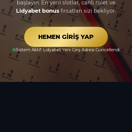
başlayın. En yeni slotlar, canlı rulet ve
Lidyabet bonus
fırsatları sizi bekliyor.
HEMEN GİRİŞ YAP
Sistem Aktif: Lidyabet Yeni Giriş Adresi Güncellendi