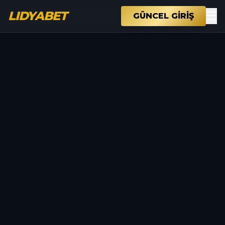
LIDYABET
☰
GÜNCEL GİRİŞ